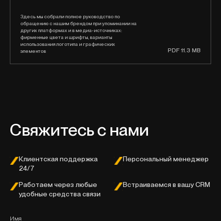
Здесь мы собрали полное руководство по
обращению с нашим брендом при упоминании на
других платформах и в медиа-источниках:
фирменные цвета и шрифты, варианты
использования логотипа и графических
PDF 11.3 MB
элементов
Свяжитесь с нами
Клиентская поддержка
Персональный менеджер
24/7
Работаем через любые
Встраиваемся в вашу CRM
удобные средства связи
Имя