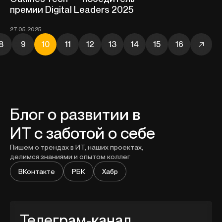
премии Digital Leaders 2025
27.05.2025
8
9
10
11
12
13
14
15
16
Блог о развитии в
ИТ с заботой о себе
Пишем о трендах в ИТ, наших проектах,
делимся знаниями и опытом коллег
ВКонтакте
РБК
Хабр
Телеграм-канал