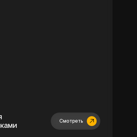
я
Смотреть
сками