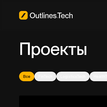
Проекты
Все
FinTech
LogisticsTech
Health