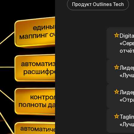
Продукт Outlines Tech
Digit
«Серв
отчё
Лиде
«Луч
Лиде
«Отр
Tagli
«Лучш