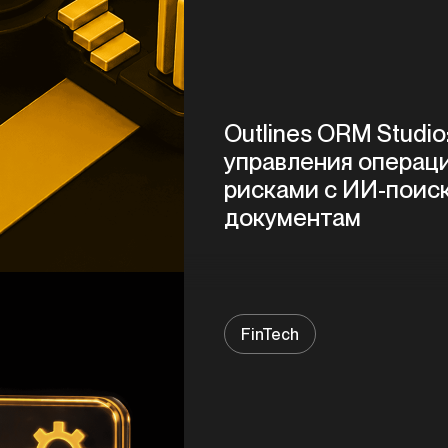
Outlines ORM Studi
управления операц
рисками с ИИ-поис
документам
FinTech