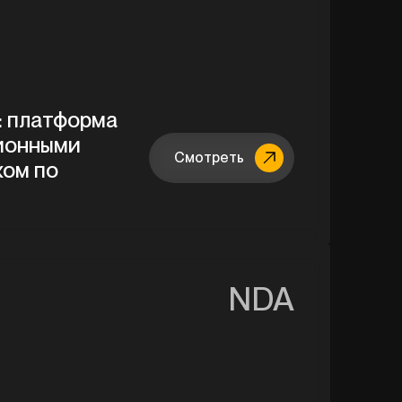
o: платформа
ионными
Смотреть
ком по
NDA