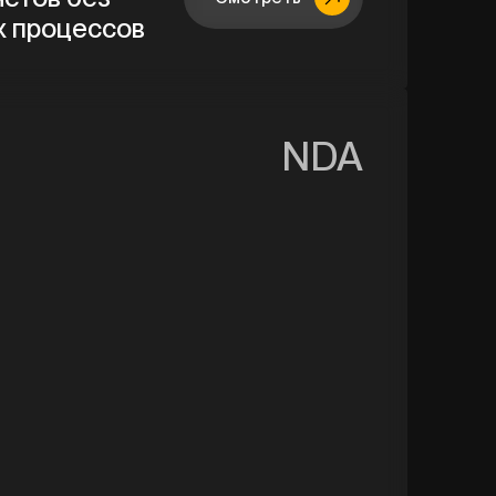
х процессов
NDA