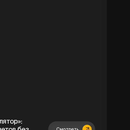
лятор»:
четов без
Смотреть