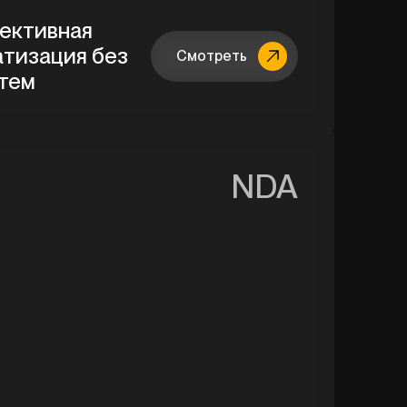
ективная
атизация без
Смотреть
стем
NDA