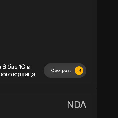
6 баз 1С в
Смотреть
вого юрлица
NDA