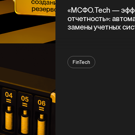
«МСФО.Tech — эфф
отчетность»: автом
замены учетных си
FinTech