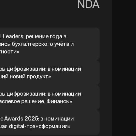
NDA
al Leaders: решение года в
исы бухгалтерского учёта и
тности»
ры цифровизации: в номинации
ший новый продукт»
ры цифровизации: в номинации
аслевое решение. Финансы»
ne Awards 2025: в номинации
ая digital-трансформация»