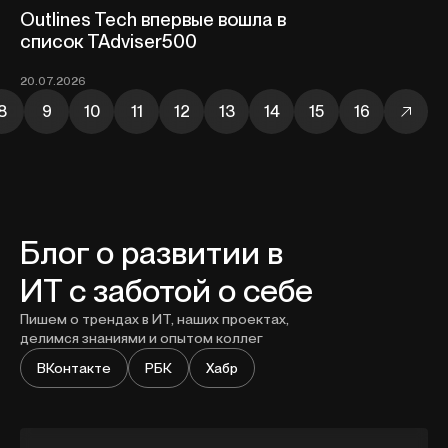
Outlines Tech впервые вошла в
список TAdviser500
20.07.2026
8
9
10
11
12
13
14
15
16
Блог о развитии в
ИТ с заботой о себе
Пишем о трендах в ИТ, наших проектах,
делимся знаниями и опытом коллег
ВКонтакте
РБК
Хабр