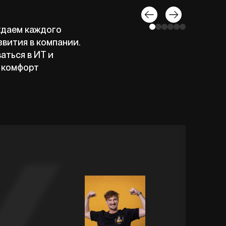
даем каждого
звития в компании.
аться в ИТ и
 комфорт