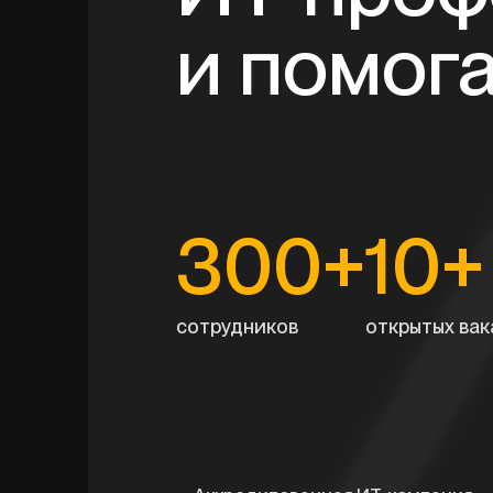
и помог
300+
10+
сотрудников
открытых ва