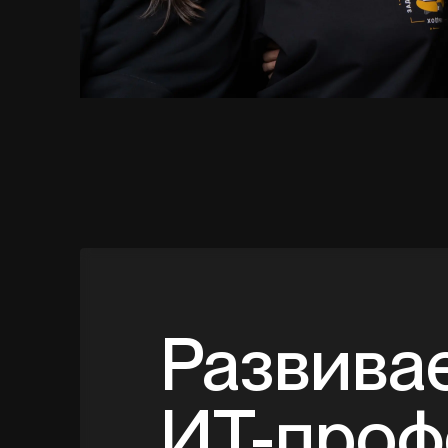
Развива
ИТ-проф