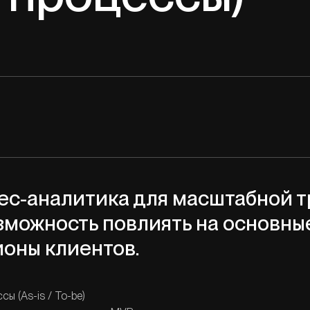
ес-аналитика для масштабной 
зможность повлиять на основны
оны клиентов.
ы (As-is / To-be)