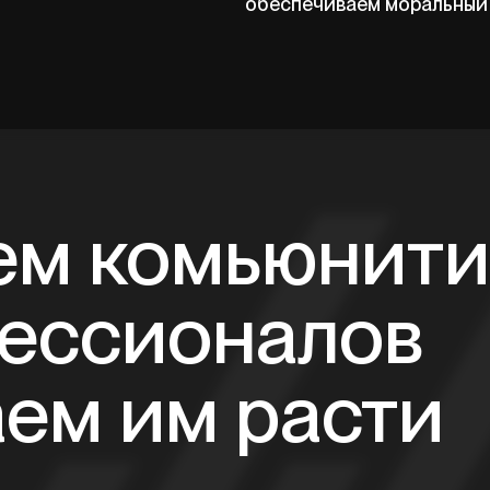
обеспечиваем моральный
ем комьюнити
ессионалов
аем им расти