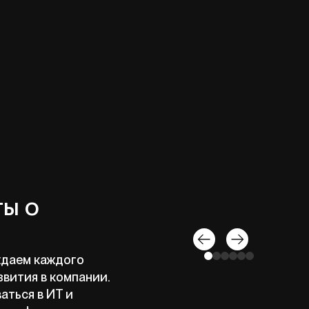
ты о
даем каждого
звития в компании.
аться в ИТ и