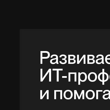
Развива
ИТ-проф
и помог