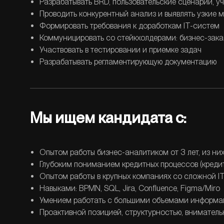
Разрабатывать BRD, пользовательские сценарии, у
Проводить конкурентный анализ и выявлять узкие м
Формировать требования к доработкам IT-систем
Коммуницировать со стейкхолдерами: бизнес-зак
Участвовать в тестировании и приемке задач
Разрабатывать регламентирующую документацию
Мы ищем кандидата с:
Опытом работы бизнес-аналитиком от 3 лет, из них
Глубоким пониманием кредитных процессов (кредит
Опытом работы в крупных компаниях со сложной I
Навыками: BPMN, SQL, Jira, Confluence, Figma/Miro
Умением работать с большими объемами информа
Проактивной позицией, структурностью, вниматель