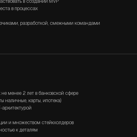
частвовать в создании MVP
еста в процессах
азчиками, разработкой, смежными командами
 не менее 2 лет в банковской сфере
ы наличные, карты, ипотека)
T-архитектурой
ции и множеством стейкхолдеров
ностью к деталям