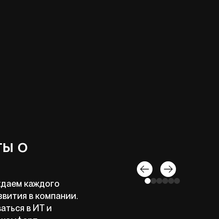
ты о
даем каждого
звития в компании.
аться в ИТ и