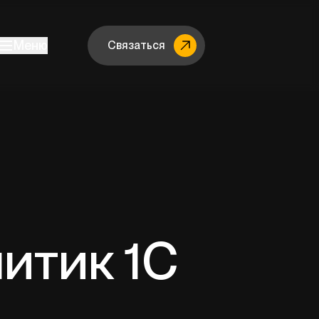
Меню
Связаться
итик 1С